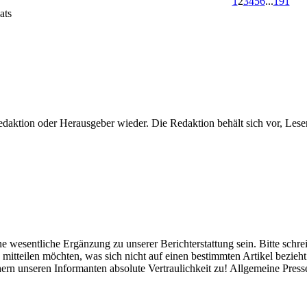
1
2
3
4
5
6
...
191
ats
daktion oder Herausgeber wieder. Die Redaktion behält sich vor, Lese
ne wesentliche Ergänzung zu unserer Berichterstattung sein. Bitte schr
itteilen möchten, was sich nicht auf einen bestimmten Artikel bezieht o
hern unseren Informanten absolute Vertraulichkeit zu! Allgemeine Press