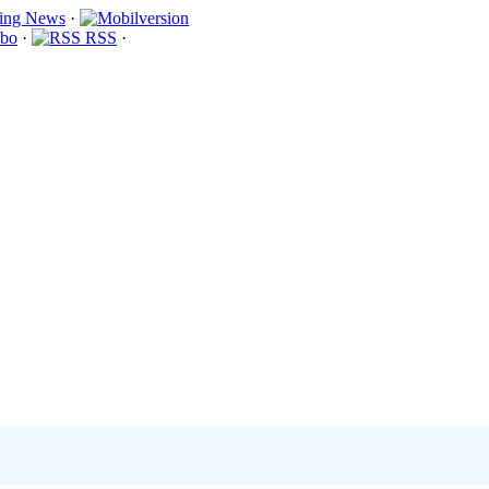
·
bo
·
RSS
·