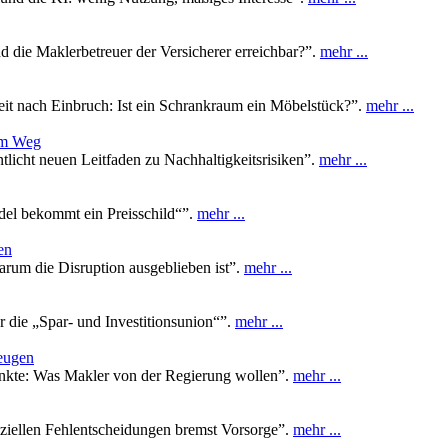
d die Maklerbetreuer der Versicherer erreichbar?”.
mehr ...
eit nach Einbruch: Ist ein Schrankraum ein Möbelstück?”.
mehr ...
 im Weg
licht neuen Leitfaden zu Nachhaltigkeitsrisiken”.
mehr ...
del bekommt ein Preisschild“”.
mehr ...
en
arum die Disruption ausgeblieben ist”.
mehr ...
r die „Spar- und Investitionsunion“”.
mehr ...
zeugen
nkte: Was Makler von der Regierung wollen”.
mehr ...
ziellen Fehlentscheidungen bremst Vorsorge”.
mehr ...