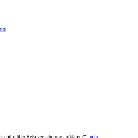
eite
sebüro über Reiseversicherung aufklären?”.
mehr ...