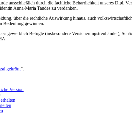
 ausschließlich durch die fachliche Beharrlichkeit unseres Dipl. Ver
identin Anna-Maria Taudes zu verdanken.
dung, über die rechtliche Auswirkung hinaus, auch volkswirtschaftlich
 an Bedeutung gewinnen.
, dass gewerblich Befugte (insbesondere Versicherungstreuhänder), Sch
FMA.
al gekrönt
”.
iche Version
n
erhalten
leiten
en