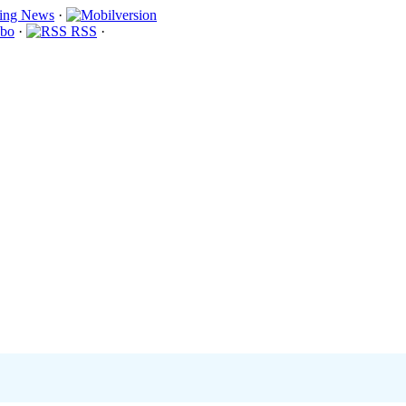
·
bo
·
RSS
·