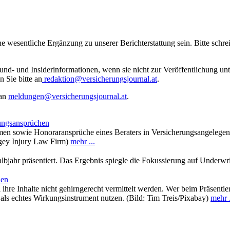
ne wesentliche Ergänzung zu unserer Berichterstattung sein. Bitte schr
rund- und Insiderinformationen, wenn sie nicht zur Veröffentlichung u
n Sie bitte an
redaktion@versicherungsjournal.at
.
 an
meldungen@versicherungsjournal.at
.
ungsansprüchen
 sowie Honoraransprüche eines Beraters in Versicherungsangelegenhe
ngey Injury Law Firm)
mehr ...
albjahr präsentiert. Das Ergebnis spiegle die Fokussierung auf Underwr
nen
 ihre Inhalte nicht gehirngerecht vermittelt werden. Wer beim Präsenti
ls echtes Wirkungsinstrument nutzen. (Bild: Tim Treis/Pixabay)
mehr .