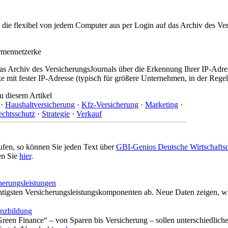
t, die flexibel von jedem Computer aus per Login auf das Archiv des 
irmennetzerke
as Archiv des VersicherungsJournals über die Erkennung Ihrer IP-Adres
 mit fester IP-Adresse (typisch für größere Unternehmen, in der Regel
u diesem Artikel
·
Haushaltversicherung
·
Kfz-Versicherung
·
Marketing
·
chtsschutz
·
Strategie
·
Verkauf
ufen, so können Sie jeden Text über
GBI-Genios Deutsche Wirtschaft
en Sie
hier
.
cherungsleistungen
tigsten Versicherungsleistungskomponenten ab. Neue Daten zeigen, wie
anzbildung
een Finance“ – von Sparen bis Versicherung – sollen unterschiedlic