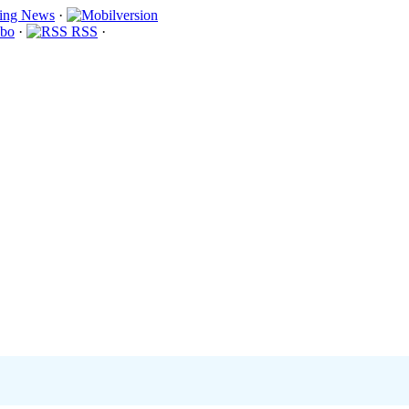
·
bo
·
RSS
·